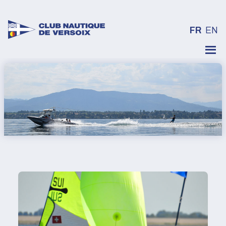
FR
EN
Skip
to
content