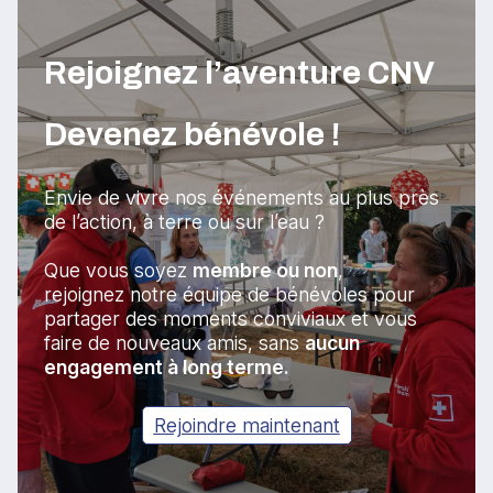
Rejoignez l’aventure CNV
Devenez bénévole !
Envie de vivre nos événements au plus près
de l’action, à terre ou sur l’eau ?
Que vous soyez
membre ou non
,
rejoignez notre équipe de bénévoles pour
partager des moments conviviaux et vous
faire de nouveaux amis, sans
aucun
engagement à long terme.
Rejoindre maintenant