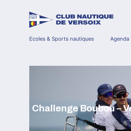
Skip
to
content
Ecoles & Sports nautiques
Agenda
Challenge Boubou – V