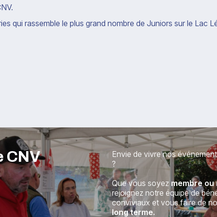
CNV.
ies qui rassemble le plus grand nombre de Juniors sur le Lac Lé
re CNV
Envie de vivre nos événements a
?
Que vous soyez
membre ou 
rejoignez notre équipe de bé
conviviaux et vous faire de 
long terme.