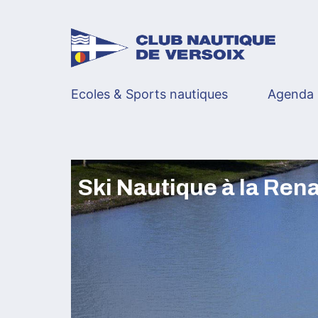
Skip
to
content
Ecoles & Sports nautiques
Agenda
Ski Nautique à la Ren