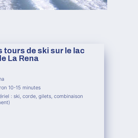
tours de ski sur le lac
de La Rena
na
iron 10-15 minutes
iel : ski, corde, gilets, combinaison
ment)