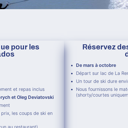
ue pour les
Réservez des 
 ados
De mars à octobre
Départ sur lac de La Re
Un tour de ski dure env
ement et repas inclus
Nous fournissons le matér
(shorty/courtes unique
rych et Oleg Deviatovski
ement
 prix, les coups de ski en
cun au restaurant)