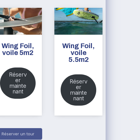
Wing Foil,
Wing Foil,
voile 5m2
voile
5.5m2
Réserv
er
Réserv
mainte
er
nant
mainte
nant
Réserver un tour