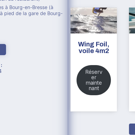
es à Bourg-en-Bresse (à
 à pied de la gare de Bourg-
Wing Foil,
voile 4m2
e
:
4
Réserv
er
mainte
nant