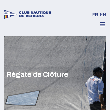
FR
EN
Skip
to
content
Régate de Clôture