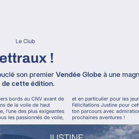
Le Club
ttraux !
ouclé son premier
Vendée Globe
à une magn
de cette édition
.
emiers bords au CNV avant de
et en particulier pour les je
ons de la voile de haut
Félicitations Justine pour c
e, l’une des plus exigeantes
ton parcours avec admiration 
ous les passionnés de voile,
prochaines aventures !