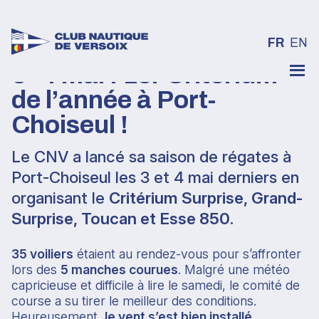
FR
EN
3–4 mai : 1er Critérium
Skip
to
de l’année à Port-
content
Choiseul !
Le CNV a lancé sa saison de régates à
Port-Choiseul les 3 et 4 mai derniers en
organisant le
Critérium Surprise, Grand-
Surprise, Toucan et Esse 850
.
35 voiliers
étaient au rendez-vous pour s’affronter
lors des
5 manches courues
. Malgré une météo
capricieuse et difficile à lire le samedi, le comité de
course a su tirer le meilleur des conditions.
Heureusement,
le vent s’est bien installé